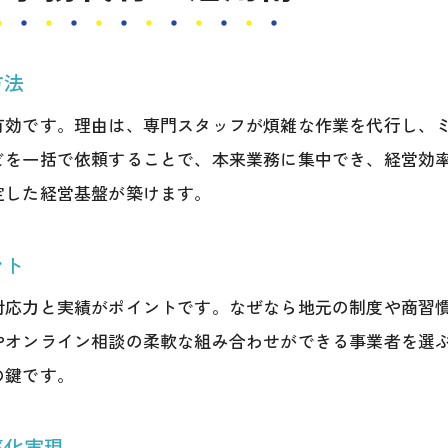
事務代行が高槻市ビジネスにもたらす効果
事務代行導入で高槻市ビジネス改善を実感
方法
税理士事務所の事務代行による業務効率化効果
有効です。理由は、専門スタッフが煩雑な作業を代行し、
経営課題解決に役立つ事務代行の具体的効果
どを一括で依頼することで、本来業務に集中でき、経営効
事務代行で経理・年次業務を一括サポート
定した経営基盤が築けます。
事務代行の活用でミス防止と安心経営を実現
事務代行がもたらす高槻市企業の成長支援
ント
年次決算に強い事務代行選びのコツ
対応力と実績がポイントです。なぜなら地元の制度や商習
年次決算対応に適した事務代行の選び方
やオンライン相談の柔軟な組み合わせができる事業者を選
高槻市の税理士事務所と事務代行の違い
の鍵です。
事務代行で年次決算を円滑に進める方法
信頼できる事務代行サービスの見極め方
率化実現