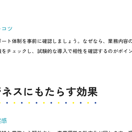
経理の専門家による事務代行の安心ポイント
効率的な経理業務を支える事務代行の導入
いコツ
事務代行サービスの経理サポート内容とは
ポート体制を事前に確認しましょう。なぜなら、業務内容
経理と年次業務の同時効率化を実現する方法
績をチェックし、試験的な導入で相性を確認するのがポイ
事務代行サービスが経営にもたらす安心感
事務代行導入で経営リスクを最小限に抑える
税理士事務所と事務代行の安心サポート体制
ジネスにもたらす効果
事務代行利用による経営者の負担軽減
事務代行サービスが実現する安心な経営環境
高槻市で信頼される事務代行サービスの条件
実感
事務代行がもたらす経営の安定と成長