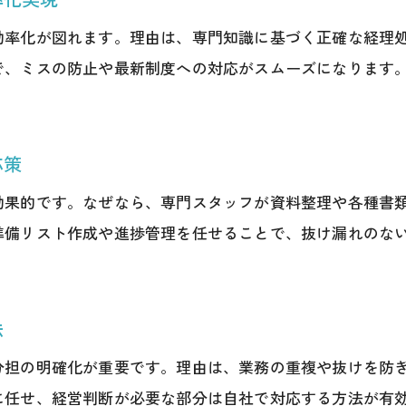
年次業務に強い事務代行のチェックポイント
効率化が図れます。理由は、専門知識に基づく正確な経理
事務代行導入時に注意したい契約条件
で、ミスの防止や最新制度への対応がスムーズになります
高槻市で注目される事務代行のメリット
高槻市ビジネスにおける事務代行の利点とは
応策
事務代行活用で経理・税務の負担を軽減
事務代行サービスが経営者にもたらす安心感
効果的です。なぜなら、専門スタッフが資料整理や各種書
準備リスト作成や進捗管理を任せることで、抜け漏れのな
費用対効果で選ぶ事務代行のメリット
高槻市の事業者が注目する事務代行の特長
税理士事務所との連携が強みの事務代行
法
経理業務の負担を減らすための事務代行活用法
分担の明確化が重要です。理由は、業務の重複や抜けを防
事務代行による経理負担軽減の具体的手法
に任せ、経営判断が必要な部分は自社で対応する方法が有
高槻市でおすすめの事務代行活用事例