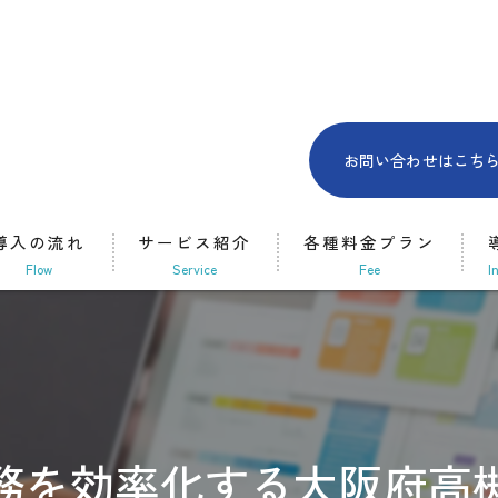
お問い合わせはこち
導入の流れ
サービス紹介
各種料金プラン
flow
Service
fee
i
オンライン事務代行
訪問型事務代行
新規開業サポート
務を効率化する大阪府高