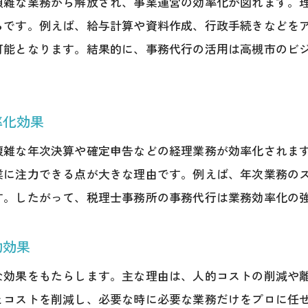
煩雑な業務から解放され、事業運営の効率化が図れます。
事務代行を通じた年次業務の最適化事例
らです。例えば、給与計算や資料作成、行政手続きなどを
高槻市で成功した事務代行活用の実例紹介
可能となります。結果的に、事務代行の活用は高槻市のビ
年次業務最適化を実現する事務代行の工夫
税理士事務所と連携した年次業務効率化事例
事務代行サービス導入による業務改善体験談
率化効果
経理と事務代行の連携で得られた成果
複雑な年次決算や確定申告などの経理業務が効率化されま
事務代行活用で年次業務を効率化した秘訣
業に注力できる点が大きな理由です。例えば、年次業務の
高槻市で事務代行を選ぶ際のポイント
す。したがって、税理士事務所の事務代行は業務効率化の
高槻市で事務代行を選ぶ際の比較基準
税理士事務所選びに役立つチェックポイント
的効果
事務代行サービスの柔軟性と対応力を確認
な効果をもたらします。主な理由は、人的コストの削減や
口コミや評判で選ぶ事務代行の探し方
とコストを削減し、必要な時に必要な業務だけをプロに任