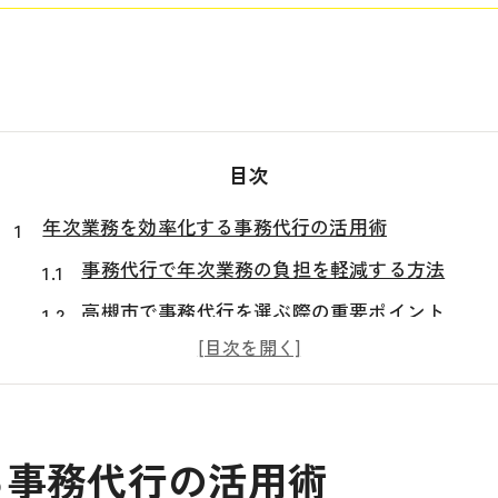
目次
年次業務を効率化する事務代行の活用術
事務代行で年次業務の負担を軽減する方法
高槻市で事務代行を選ぶ際の重要ポイント
税理士事務所の事務代行活用で業務効率化実現
事務代行を活用したスムーズな決算対応策
経理業務と事務代行の効果的な連携方法
る事務代行の活用術
事務代行サービスの選び方と失敗しないコツ