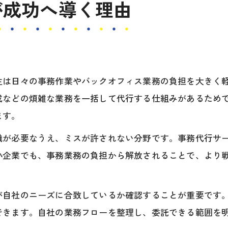
が成功へ導く理由
業務効率化を実現する事務代行の実践法
事務代行を使った業務効率化の進め方解説
実務担当が知るべき事務代行活用のコツ
事務代行による社内フロー改善の具体策
主は日々の事務作業やバックオフィス業務の負担を大きく
業務効率化に直結する事務代行の委託範囲
成などの煩雑な業務を一括して代行する仕組みがあるため
事務代行活用でコア業務へ集中する方法
ます。
事務代行によるコスト削減の秘訣とは
識が必要なうえ、ミスが許されない分野です。事務代行サ
事務代行でコスト削減が可能な理由とは
小企業でも、事務業務の負担から解放されることで、より
活動計画で見える事務代行の費用削減効果
事務代行の委託範囲別コスト最適化策
が自社のニーズに合致しているか確認することが重要です
事務代行利用時の費用対効果を高める方法
できます。自社の業務フローを整理し、委託できる範囲を
コスト減に直結する事務代行の選び方解説