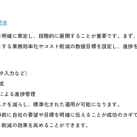
自社業務を伸ばす事務代行活用の流れ
事務代行サービス導入の基本ステップ紹介
開法
自社に合う事務代行業務の見極め方とは
を明確に策定し、段階的に展開することが重要です。まず
事務代行で得られるバックオフィス改革法
とする業務効率化やコスト削減の数値目標を設定し、進捗
業務プロセス改善を促進する活動計画作成
事務代行と自社業務の効果的な連携手法
タ入力など）
個人から起業まで事務代行の使い方解説
成
事務代行は個人事業主にも最適な理由
による進捗管理
起業時に役立つ事務代行サービスの活用法
スクを減らし、標準化された運用が可能になります。
個人事業やスタートアップの事務代行活用例
事前に自社の要望や目標を明確に伝えることが成功のカギ
資格や届出で変わる事務代行の利用ポイント
ト削減の効果を高めることができます。
事務代行を選ぶ際に個人が重視すべき視点