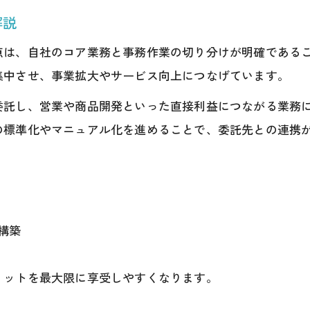
解説
フリーランス事務代行が開く新しい働き方
フリーランス事務代行の働き方と特徴解説
点は、自社のコア業務と事務作業の切り分けが明確である
集中させ、事業拡大やサービス向上につなげています。
事務代行として独立するための準備と資格
フリーランス事務代行の開業手続きポイント
委託し、営業や商品開発といった直接利益につながる業務
フリーランス事務代行が求められる業務範囲
の標準化やマニュアル化を進めることで、委託先との連携
事務代行で実現する多様な働き方の可能性
構築
リットを最大限に享受しやすくなります。