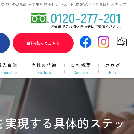
事務代行の活動計画で業務効率化とコスト削減を実現する具体的ステップ
0120-277-201
※営業でのお問い合わせはご遠慮ください。
ら
資料請求はこちら
導入事例
当社の特徴
会社概要
ブログ
ntroduction
feature
company
blog
給与計算代行
コラム
採用サポート
を実現する具体的ステッ
開業支援
SNS運用