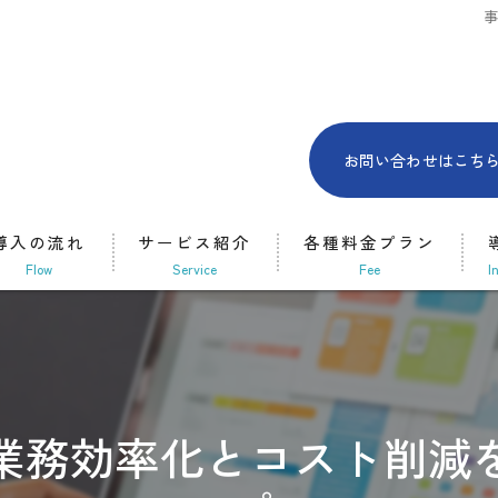
お問い合わせはこち
導入の流れ
サービス紹介
各種料金プラン
flow
Service
fee
i
オンライン事務代行
訪問型事務代行
業務効率化とコスト削減
新規開業サポート