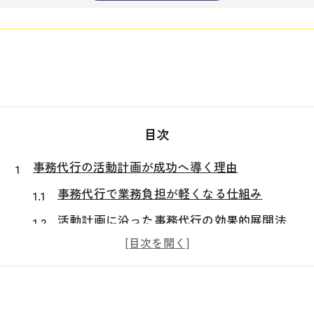
目次
事務代行の活動計画が成功へ導く理由
事務代行で業務負担が軽くなる仕組み
活動計画に沿った事務代行の効果的展開法
事務代行を活かす企業の成功ポイント解説
事務代行を選択する際の注意点と判断基準
事務代行導入で得られる業務効率化の実感