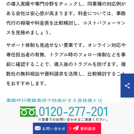
の導入実績や専門分野をチェックし、同業種の対応例が
ある会社は安心感が高まります。料金については、事務
代行の相場や料金表を比較検討し、コストパフォーマン
スを見極めましょう。
サポート体制も見逃せない要素です。オンライン対応や
専任担当者の有無、トラブル時のフォロー体制などを事
前に確認することで、導入後のトラブルを防げます。複
数社の無料相談や資料請求を活用し、比較検討すること
をおすすめします。
事務代行業務委託で効率化する具体策とは
0120-277-201
事務代行業務委託による効率化は、明確な役割分担と業
※営業でのお問い合わせはご遠慮ください。
務フローの整備がカギとなります。まず、委託する業務
お問い合わせ
資料請求
内容を細分化し、マニュアルや手順書を作成すること