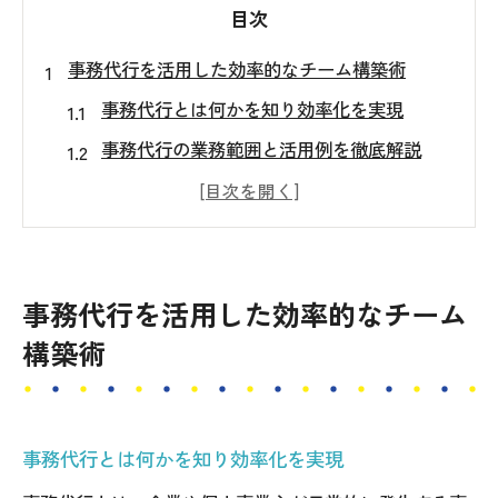
目次
事務代行を活用した効率的なチーム構築術
事務代行とは何かを知り効率化を実現
事務代行の業務範囲と活用例を徹底解説
事務代行ポータル活用で最適な体制づくり
大手事務代行会社を選ぶ際の注意点とは
事務代行で業務分担を最適化する方法
事務代行を活用した効率的なチーム
業務委託で実現する事務代行チームの強化法
構築術
事務代行業務委託のメリットと導入効果
業務委託で得られる事務代行の即戦力活用
事務代行会社との連携で強いチーム形成
事務代行とは何かを知り効率化を実現
業務委託と専任制の違いと活用ポイント