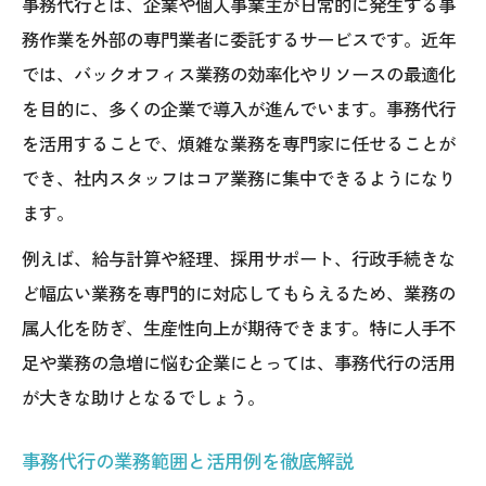
事務代行とは、企業や個人事業主が日常的に発生する事
事務代行で負担軽減を実感した成功事例
務作業を外部の専門業者に委託するサービスです。近年
事務代行の導入でコア業務集中の体制作り
では、バックオフィス業務の効率化やリソースの最適化
事務代行の導入がコア業務集中を可能に
を目的に、多くの企業で導入が進んでいます。事務代行
事務代行活用で人材リソースを最適化する
を活用することで、煩雑な業務を専門家に任せることが
専門スタッフによる事務代行の強みとは
でき、社内スタッフはコア業務に集中できるようになり
事務代行導入で得られる具体的な効果紹介
ます。
事務代行会社の選定基準と注意点まとめ
例えば、給与計算や経理、採用サポート、行政手続きな
フリーランス・個人事業主にも役立つ事務代行
ど幅広い業務を専門的に対応してもらえるため、業務の
活用
属人化を防ぎ、生産性向上が期待できます。特に人手不
フリーランスに適した事務代行の選び方
足や業務の急増に悩む企業にとっては、事務代行の活用
が大きな助けとなるでしょう。
個人事業主が事務代行を活用すべき理由
事務代行の相場や料金表を徹底比較する
事務代行の業務範囲と活用例を徹底解説
事務代行業務委託で時間と手間を削減する