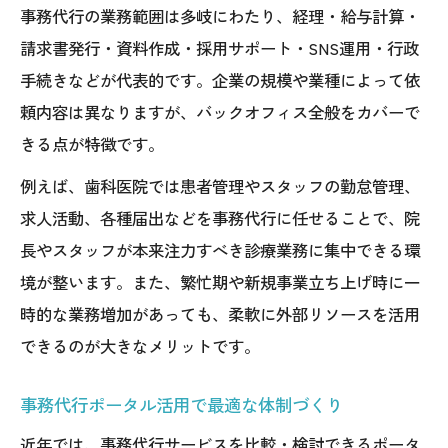
事務代行の業務範囲は多岐にわたり、経理・給与計算・
事務代行ポータルを使った依頼の流れ解説
請求書発行・資料作成・採用サポート・SNS運用・行政
生産性向上へ導く事務代行の活用ポイント解説
手続きなどが代表的です。企業の規模や業種によって依
事務代行導入で実現する生産性向上の秘訣
頼内容は異なりますが、バックオフィス全般をカバーで
事務代行会社選びのポイントと比較方法
きる点が特徴です。
事務代行業務委託で効率化する具体策とは
例えば、歯科医院では患者管理やスタッフの勤怠管理、
事務代行のメリットと効果的な活用方法
求人活動、各種届出などを事務代行に任せることで、院
大手事務代行と個人対応の違いを解説
長やスタッフが本来注力すべき診療業務に集中できる環
安心して任せるための事務代行選びとチーム形
境が整います。また、繁忙期や新規事業立ち上げ時に一
成
時的な業務増加があっても、柔軟に外部リソースを活用
できるのが大きなメリットです。
安心できる事務代行会社の選定基準とは
事務代行利用で重視すべきサポート体制
事務代行ポータル活用で最適な体制づくり
事務代行料金表のチェックポイント解説
近年では、事務代行サービスを比較・検討できるポータ